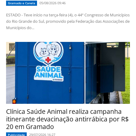
05/08/2026 09:46
Gramado e Canela
ESTADO - Teve início na terça-feira (4), o 44º Congresso de Municípios
do Rio Grande do Sul, promovido pela Federação das Associações de
Municípios do...
Clínica Saúde Animal realiza campanha
itinerante devacinação antirrábica por R$
20 em Gramado
29/07/2026 16:27
Publicidade