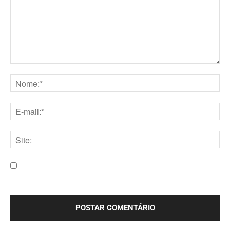
Comentário:
Nome:*
E-
mail:*
Site:
Salve meu nome, e-mail e site neste navegador para a
próxima vez que eu comentar.