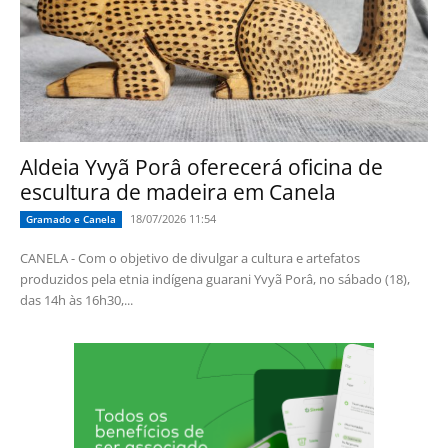
Aldeia Yvyã Porâ oferecerá oficina de
escultura de madeira em Canela
18/07/2026 11:54
Gramado e Canela
CANELA - Com o objetivo de divulgar a cultura e artefatos
produzidos pela etnia indígena guarani Yvyã Porâ, no sábado (18),
das 14h às 16h30,...