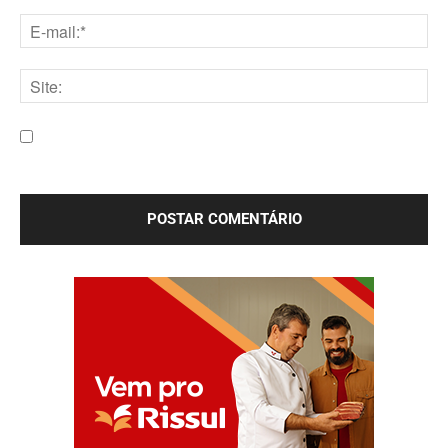
Nome:*
E-
mail:*
Site:
Salve meu nome, e-mail e site neste navegador para a
próxima vez que eu comentar.