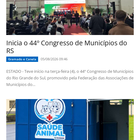
Inicia o 44º Congresso de Municípios do
RS
05/08/2026 09:46
Gramado e Canela
ESTADO - Teve início na terça-feira (4), o 44º Congresso de Municípios
do Rio Grande do Sul, promovido pela Federação das Associações de
Municípios do...