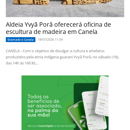
Aldeia Yvyã Porâ oferecerá oficina de
escultura de madeira em Canela
18/07/2026 11:54
Gramado e Canela
CANELA - Com o objetivo de divulgar a cultura e artefatos
produzidos pela etnia indígena guarani Yvyã Porâ, no sábado (18),
das 14h às 16h30,...