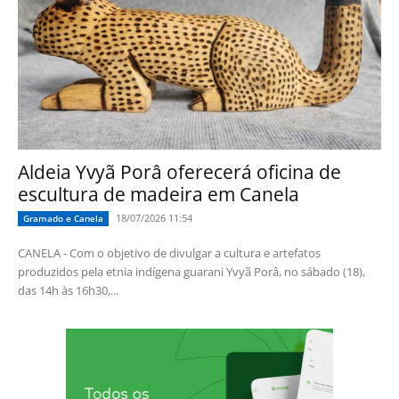
Aldeia Yvyã Porâ oferecerá oficina de
escultura de madeira em Canela
18/07/2026 11:54
Gramado e Canela
CANELA - Com o objetivo de divulgar a cultura e artefatos
produzidos pela etnia indígena guarani Yvyã Porâ, no sábado (18),
das 14h às 16h30,...