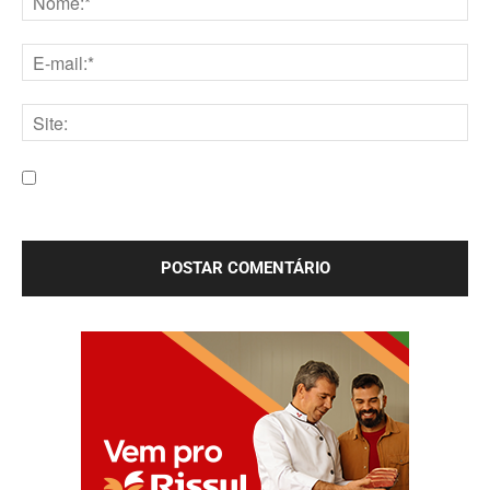
Nome:*
E-
mail:*
Site:
Salve meu nome, e-mail e site neste navegador para a
próxima vez que eu comentar.