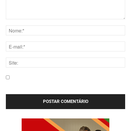
Comentário:
Nome:*
E-
mail:*
Site:
Salve meu nome, e-mail e site neste navegador para a
próxima vez que eu comentar.