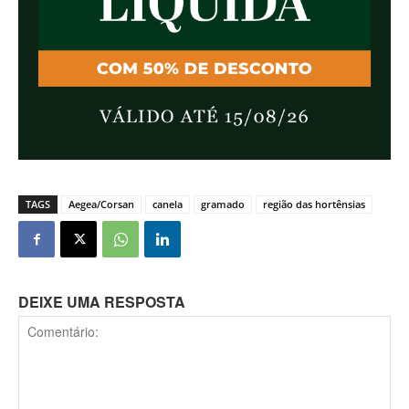
TAGS
Aegea/Corsan
canela
gramado
região das hortênsias
DEIXE UMA RESPOSTA