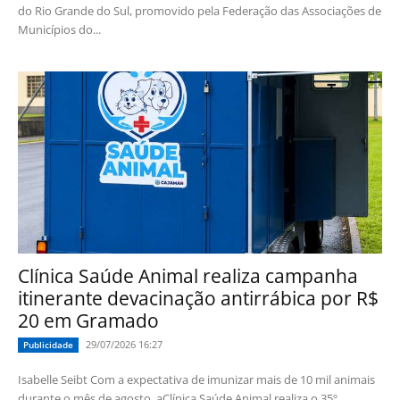
do Rio Grande do Sul, promovido pela Federação das Associações de
Municípios do...
Clínica Saúde Animal realiza campanha
itinerante devacinação antirrábica por R$
20 em Gramado
29/07/2026 16:27
Publicidade
Isabelle Seibt Com a expectativa de imunizar mais de 10 mil animais
durante o mês de agosto, aClínica Saúde Animal realiza o 35º