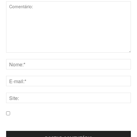
Comentário:
Nome:*
E-
mail:*
Site:
Salve meu nome, e-mail e site neste navegador para a
próxima vez que eu comentar.