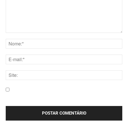
Comentário:
Nome:*
E-
mail:*
Site:
Salve meu nome, e-mail e site neste navegador para a
próxima vez que eu comentar.