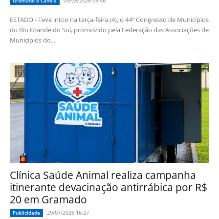
05/08/2026 09:46
Gramado e Canela
ESTADO - Teve início na terça-feira (4), o 44º Congresso de Municípios
do Rio Grande do Sul, promovido pela Federação das Associações de
Municípios do...
Clínica Saúde Animal realiza campanha
itinerante devacinação antirrábica por R$
20 em Gramado
29/07/2026 16:27
Publicidade