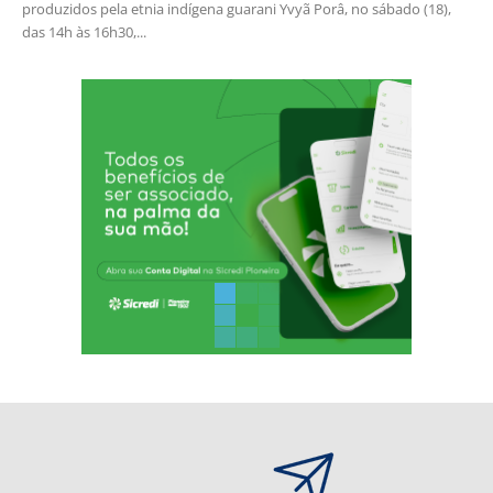
produzidos pela etnia indígena guarani Yvyã Porâ, no sábado (18),
das 14h às 16h30,...