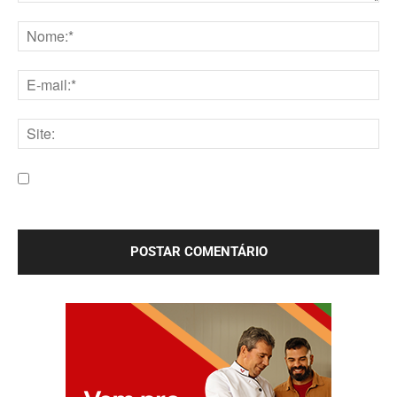
Comentário:
Nome:*
E-
mail:*
Site:
Salve meu nome, e-mail e site neste navegador para a
próxima vez que eu comentar.