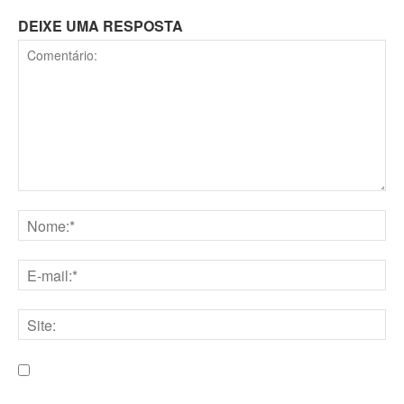
DEIXE UMA RESPOSTA
Comentário:
Nome:*
E-
mail:*
Site:
Salve meu nome, e-mail e site neste navegador para a