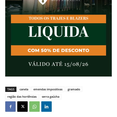
TAGS
canela
emendas impositivas
gramado
região das hortênsias
serra gaúcha