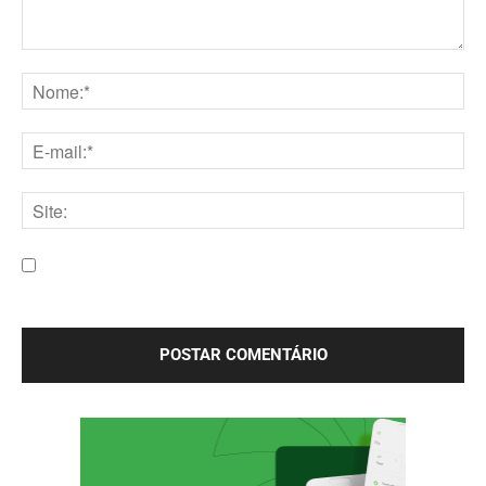
Comentário:
Nome:*
E-
mail:*
Site:
Salve meu nome, e-mail e site neste navegador para a
próxima vez que eu comentar.