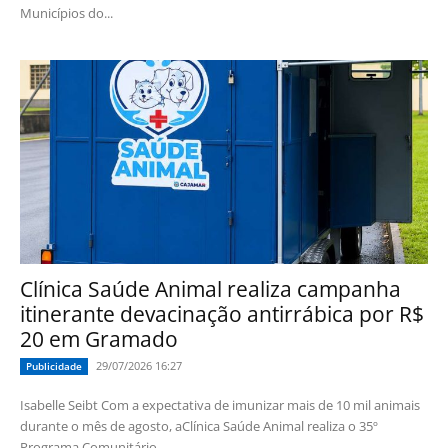
Municípios do...
Clínica Saúde Animal realiza campanha
itinerante devacinação antirrábica por R$
20 em Gramado
29/07/2026 16:27
Publicidade
Isabelle Seibt Com a expectativa de imunizar mais de 10 mil animais
durante o mês de agosto, aClínica Saúde Animal realiza o 35º
Programa Comunitário...