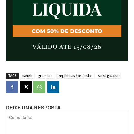
TAGS
canela
gramado
região das hortênsias
serra gaúcha
DEIXE UMA RESPOSTA