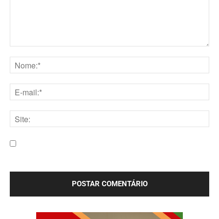
Comentário:
Nome:*
E-
mail:*
Site:
Salve meu nome, e-mail e site neste navegador para a
próxima vez que eu comentar.