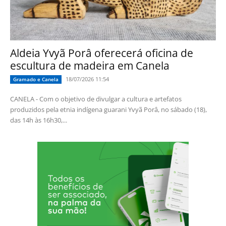
Aldeia Yvyã Porâ oferecerá oficina de
escultura de madeira em Canela
18/07/2026 11:54
Gramado e Canela
CANELA - Com o objetivo de divulgar a cultura e artefatos
produzidos pela etnia indígena guarani Yvyã Porâ, no sábado (18),
das 14h às 16h30,...