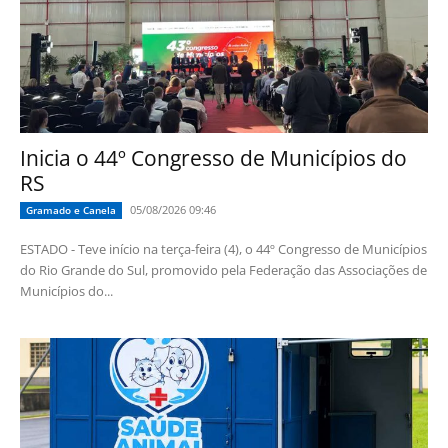
Inicia o 44º Congresso de Municípios do
RS
05/08/2026 09:46
Gramado e Canela
ESTADO - Teve início na terça-feira (4), o 44º Congresso de Municípios
do Rio Grande do Sul, promovido pela Federação das Associações de
Municípios do...