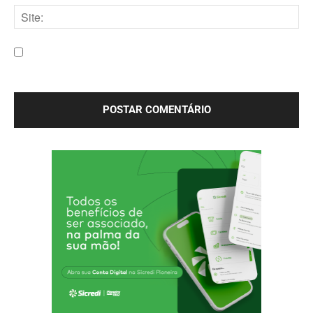
mail:*
Site:
Salve meu nome, e-mail e site neste navegador para a
próxima vez que eu comentar.