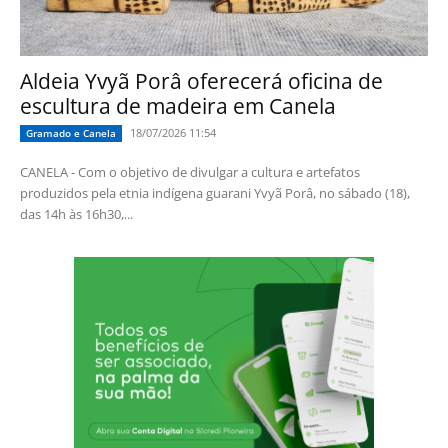
Aldeia Yvyã Porâ oferecerá oficina de
escultura de madeira em Canela
18/07/2026 11:54
Gramado e Canela
CANELA - Com o objetivo de divulgar a cultura e artefatos
produzidos pela etnia indígena guarani Yvyã Porâ, no sábado (18),
das 14h às 16h30,...