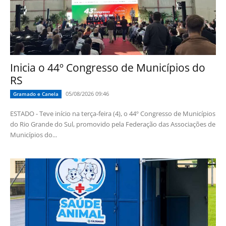
Inicia o 44º Congresso de Municípios do
RS
05/08/2026 09:46
Gramado e Canela
ESTADO - Teve início na terça-feira (4), o 44º Congresso de Municípios
do Rio Grande do Sul, promovido pela Federação das Associações de
Municípios do...