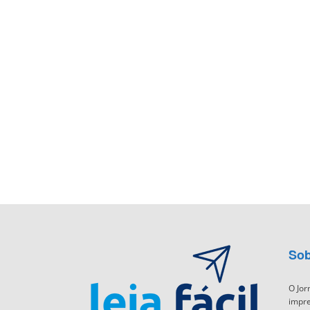
Sob
O Jor
impre