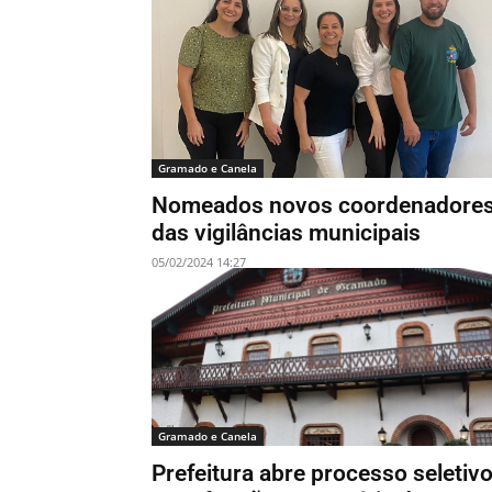
Gramado e Canela
Nomeados novos coordenadore
das vigilâncias municipais
05/02/2024 14:27
Gramado e Canela
Prefeitura abre processo seletiv