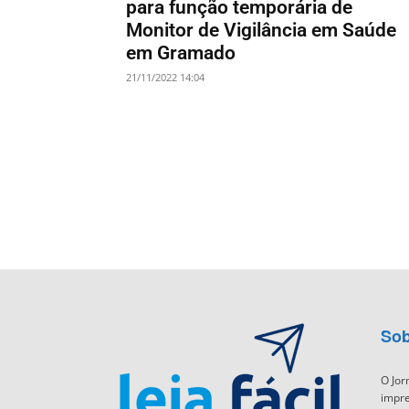
para função temporária de
Monitor de Vigilância em Saúde
em Gramado
21/11/2022 14:04
Sob
O Jor
impre