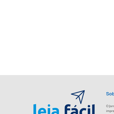
Sob
O Jor
impre