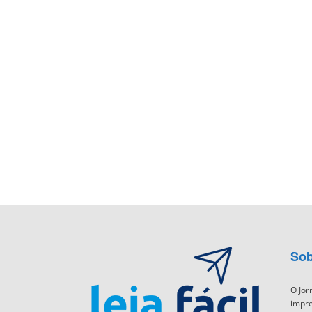
Sob
O Jor
impre