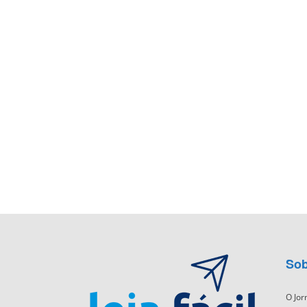
Sob
O Jor