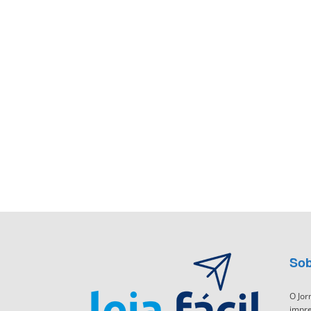
Sob
O Jor
impre