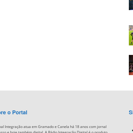
re o Portal
S
nal Integração atua em Gramado e Canela há 18 anos com jornal
sso e hoje também digital. A Rádio Integração Digital é o produto