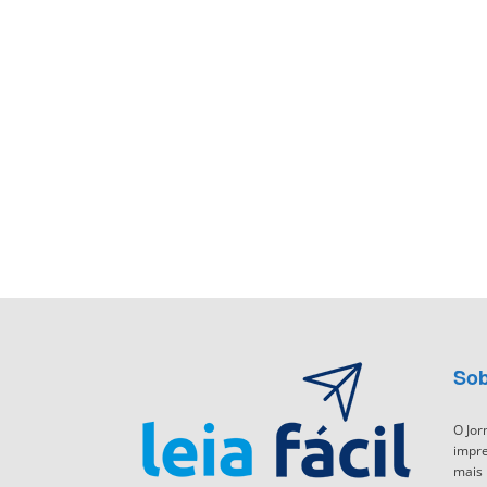
Sob
O Jor
impre
mais 