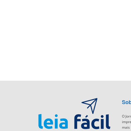
Sob
O Jor
impre
mais 