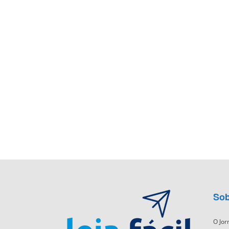
Sob
O Jor