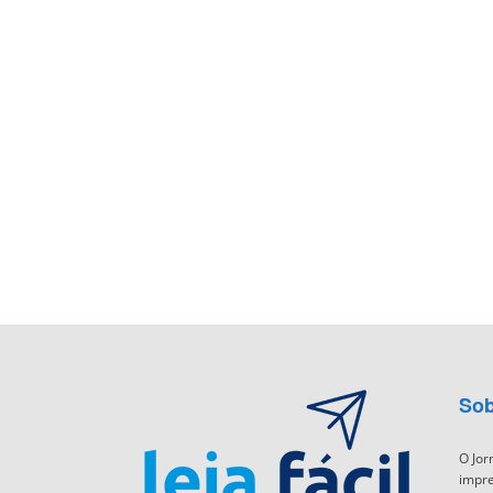
Sob
O Jor
impre