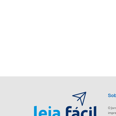
Sob
O Jor
impre