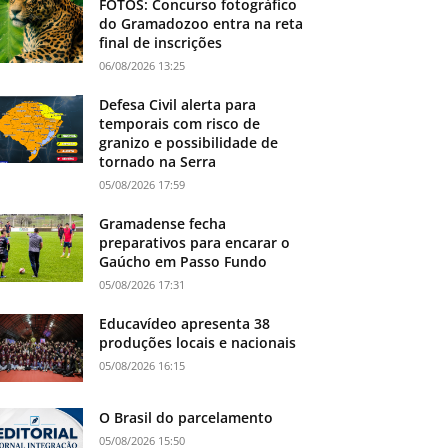
FOTOS: Concurso fotográfico
do Gramadozoo entra na reta
final de inscrições
06/08/2026 13:25
Defesa Civil alerta para
temporais com risco de
granizo e possibilidade de
tornado na Serra
05/08/2026 17:59
Gramadense fecha
preparativos para encarar o
Gaúcho em Passo Fundo
05/08/2026 17:31
Educavídeo apresenta 38
produções locais e nacionais
05/08/2026 16:15
O Brasil do parcelamento
05/08/2026 15:50