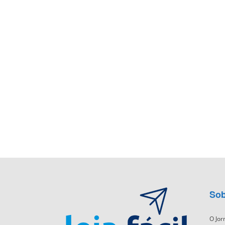
Sob
O Jor