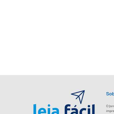
Sob
O Jor
impre