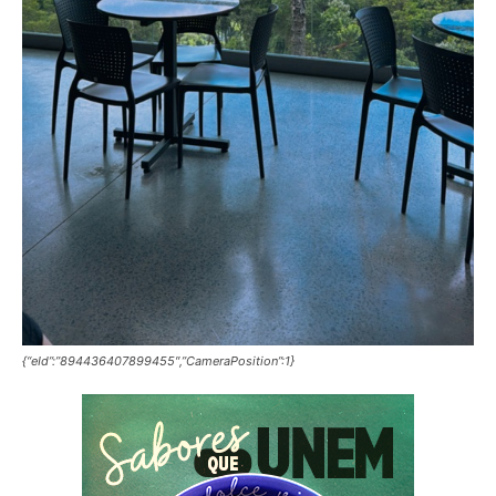
{“eId”:”894436407899455″,”CameraPosition”:1}