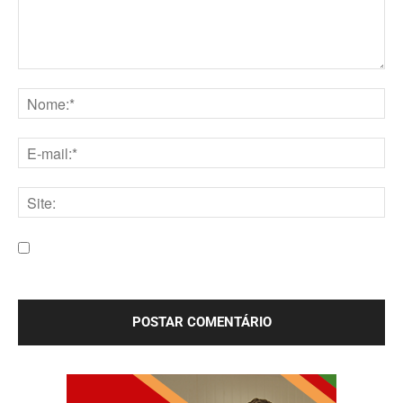
Comentário:
Nome:*
E-
mail:*
Site:
Salve meu nome, e-mail e site neste navegador para a
próxima vez que eu comentar.