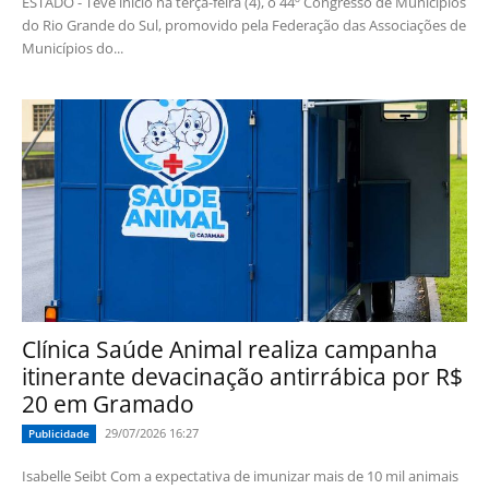
ESTADO - Teve início na terça-feira (4), o 44º Congresso de Municípios
do Rio Grande do Sul, promovido pela Federação das Associações de
Municípios do...
Clínica Saúde Animal realiza campanha
itinerante devacinação antirrábica por R$
20 em Gramado
29/07/2026 16:27
Publicidade
Isabelle Seibt Com a expectativa de imunizar mais de 10 mil animais