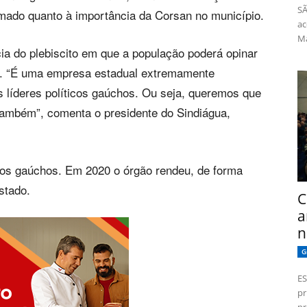
SÃ
ado quanto à importância da Corsan no município.
ac
Má
ia do plebiscito em que a população poderá opinar
an. “É uma empresa estadual extremamente
os líderes políticos gaúchos. Ou seja, queremos que
também”, comenta o presidente do Sindiágua,
ios gaúchos. Em 2020 o órgão rendeu, de forma
stado.
C
a
n
G
ES
pr