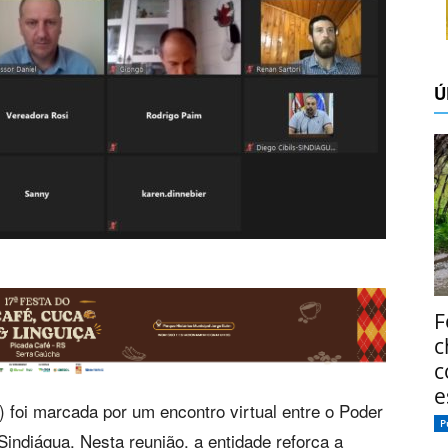
Ú
F
c
c
e
6) foi marcada por um encontro virtual entre o Poder
P
Sindiágua. Nesta reunião, a entidade reforça a