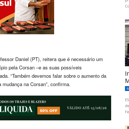
pr
Co
ofessor Daniel (PT), reitera que é necessário um
ípio pela Corsan –e as suas possíveis
I
tizada. “Também devemos falar sobre o aumento da
M
a mudança na Corsan”, confirma.
G
ES
de
Fe