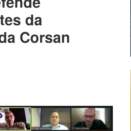
efende
ntes da
 da Corsan