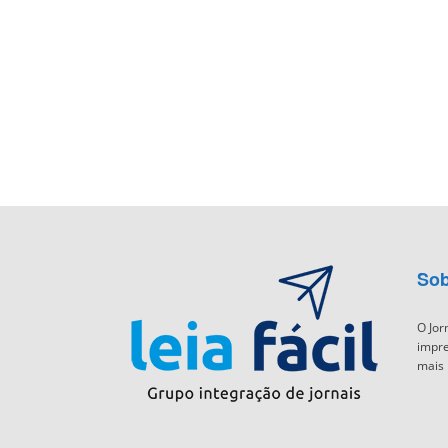
Sob
O Jor
impre
mais 