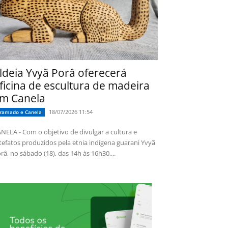
ldeia Yvyã Porâ oferecerá
ficina de escultura de madeira
m Canela
18/07/2026 11:54
ramado e Canela
NELA - Com o objetivo de divulgar a cultura e
tefatos produzidos pela etnia indígena guarani Yvyã
râ, no sábado (18), das 14h às 16h30,...