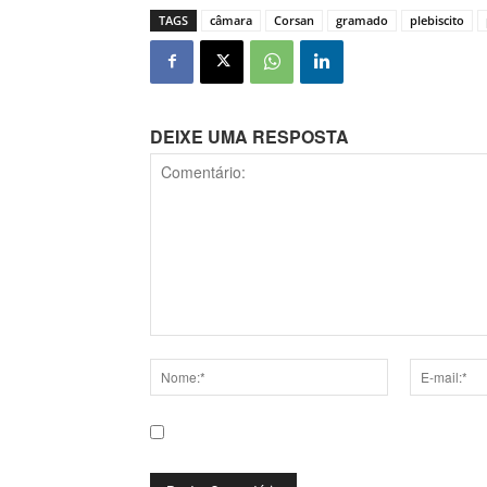
TAGS
câmara
Corsan
gramado
plebiscito
DEIXE UMA RESPOSTA
Comentário:
Nome:*
E-
mail:*
Salve meu nome, e-mail e site neste navega