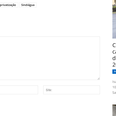
privatização
Sindiágua
C
c
d
2
P
Isabelle
10
Sa
Site:
dor para a próxima vez que eu comentar.