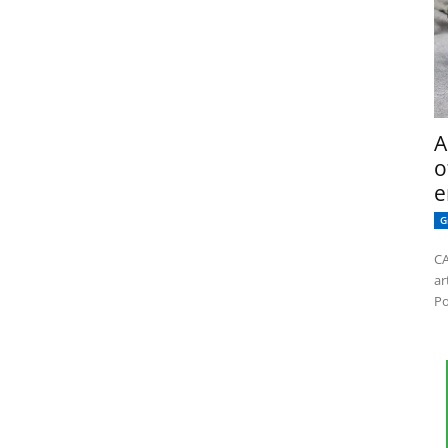
A
o
e
G
CA
ar
Po