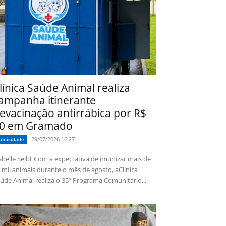
línica Saúde Animal realiza
ampanha itinerante
evacinação antirrábica por R$
0 em Gramado
29/07/2026 16:27
ublicidade
 Seibt Com a expectativa de imunizar mais de
 mil animais durante o mês de agosto, aClínica
úde Animal realiza o 35º Programa Comunitário...