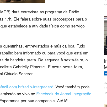
pr
Co
(MDB) dará entrevista ao programa da Rádio
, às 17h. Ele falará sobre suas proposições para o
i que estabelece a atividade física como serviço
s quentinhas, entrevistados e música boa. Tudo
 trabalho bem informado ou para você que está em
sa da bandeira preta. De segunda à sexta-feira, o
I
M
nalista Gabrielly Pimentel. E nesta sexta-feira,
al Cláudio Scherer.
G
ES
afacil.com.br/radio-integracao/
. Você também pode
de
Fe
ansmissão ao vivo no
Facebook do Jornal Integração
 Esperamos por sua companhia. Até lá!