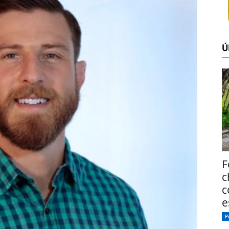
Ú
F
c
c
e
P