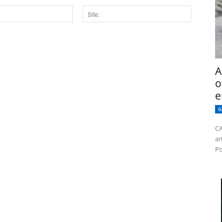
Site:
dor para a próxima vez que eu comentar.
A
o
e
G
CA
ar
Po