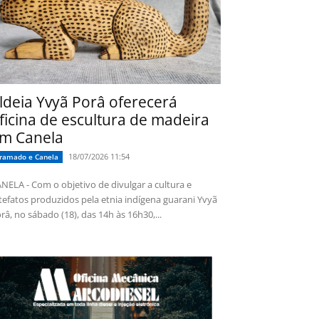
ldeia Yvyã Porâ oferecerá
ficina de escultura de madeira
m Canela
18/07/2026 11:54
ramado e Canela
NELA - Com o objetivo de divulgar a cultura e
tefatos produzidos pela etnia indígena guarani Yvyã
râ, no sábado (18), das 14h às 16h30,...