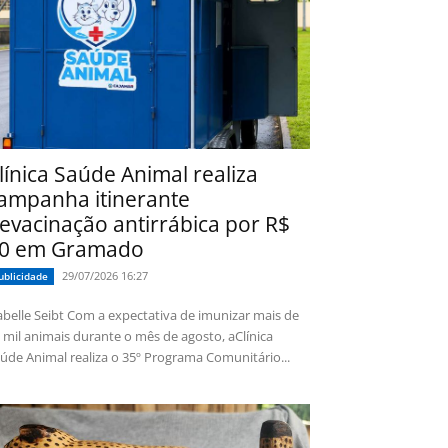
línica Saúde Animal realiza
ampanha itinerante
evacinação antirrábica por R$
0 em Gramado
29/07/2026 16:27
ublicidade
 Seibt Com a expectativa de imunizar mais de
 mil animais durante o mês de agosto, aClínica
úde Animal realiza o 35º Programa Comunitário...