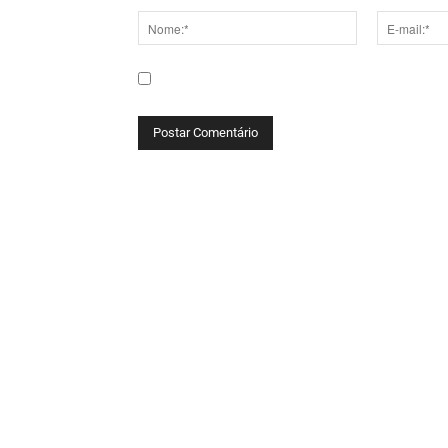
Nome:*
E-
mail:*
Salve meu nome, e-mail e site neste navega