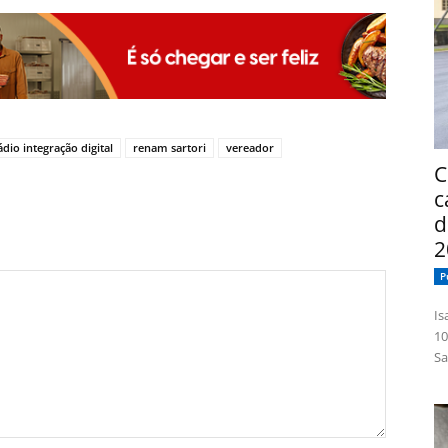
ádio integração digital
renam sartori
vereador
C
c
d
2
P
Isabelle
10
Sa