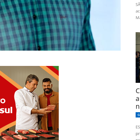
SÃ
ac
Má
C
a
n
G
ES
pr