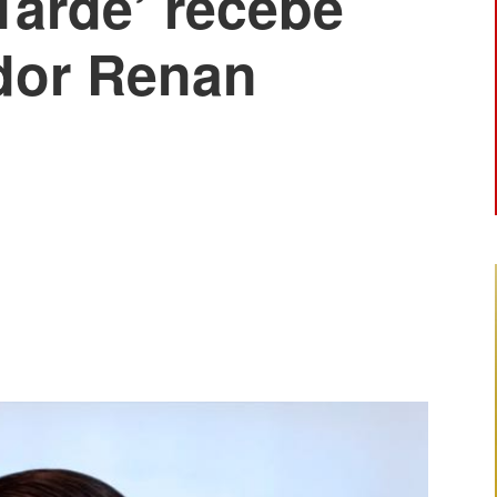
Tarde’ recebe
dor Renan