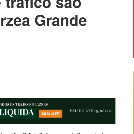
 tráfico são
árzea Grande