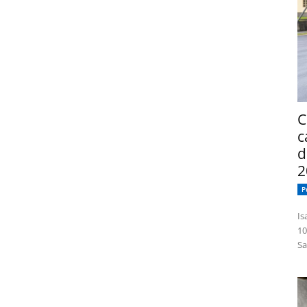
C
c
d
2
P
Isabelle
10
Sa