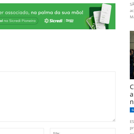
SÃ
ac
Má
C
a
n
G
ES
pr