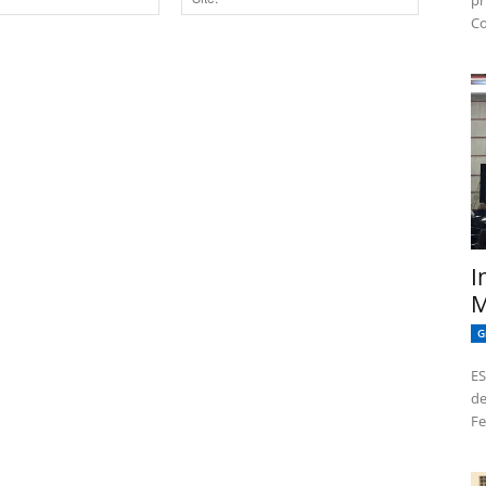
pr
Co
Site:
dor para a próxima vez que eu comentar.
I
M
G
ES
de
Fe