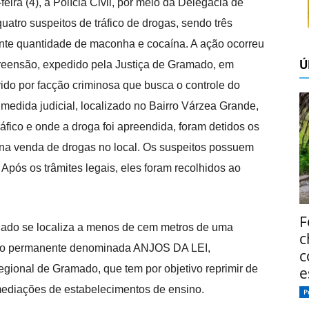
eira (4), a Polícia Civil, por meio da Delegacia de
atro suspeitos de tráfico de drogas, sendo três
te quantidade de maconha e cocaína. A ação ocorreu
Ú
eensão, expedido pela Justiça de Gramado, em
vido por facção criminosa que busca o controle do
 medida judicial, localizado no Bairro Várzea Grande,
fico e onde a droga foi apreendida, foram detidos os
 na venda de drogas no local. Os suspeitos possuem
 Após os trâmites legais, eles foram recolhidos ao
F
ulado se localiza a menos de cem metros de uma
c
ação permanente denominada ANJOS DA LEI,
c
gional de Gramado, que tem por objetivo reprimir de
e
imediações de estabelecimentos de ensino.
P