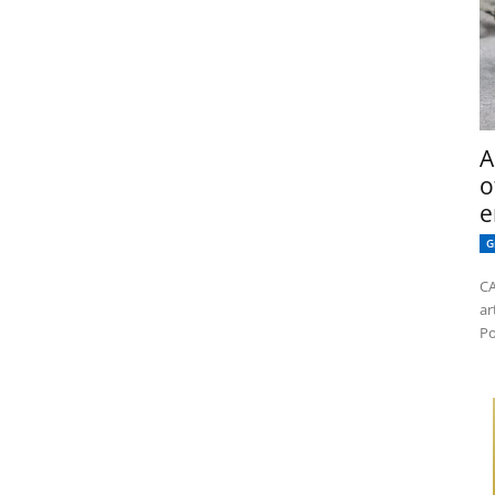
A
o
e
G
CA
ar
Po