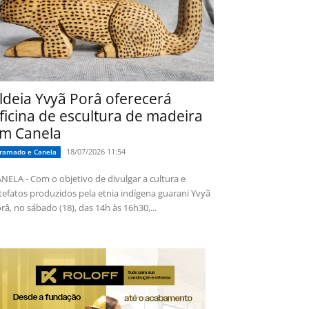
ldeia Yvyã Porâ oferecerá
ficina de escultura de madeira
m Canela
18/07/2026 11:54
ramado e Canela
NELA - Com o objetivo de divulgar a cultura e
tefatos produzidos pela etnia indígena guarani Yvyã
râ, no sábado (18), das 14h às 16h30,...