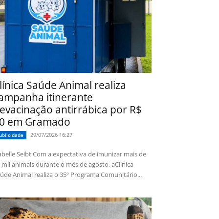
línica Saúde Animal realiza
ampanha itinerante
evacinação antirrábica por R$
0 em Gramado
29/07/2026 16:27
ublicidade
 Seibt Com a expectativa de imunizar mais de
 mil animais durante o mês de agosto, aClínica
úde Animal realiza o 35º Programa Comunitário...