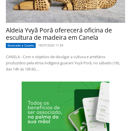
Aldeia Yvyã Porâ oferecerá oficina de
escultura de madeira em Canela
18/07/2026 11:54
Gramado e Canela
CANELA - Com o objetivo de divulgar a cultura e artefatos
produzidos pela etnia indígena guarani Yvyã Porâ, no sábado (18),
das 14h às 16h30,...