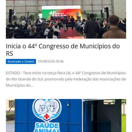
Inicia o 44º Congresso de Municípios do
RS
05/08/2026 09:46
Gramado e Canela
ESTADO - Teve início na terça-feira (4), o 44º Congresso de Municípios
do Rio Grande do Sul, promovido pela Federação das Associações de
Municípios do...