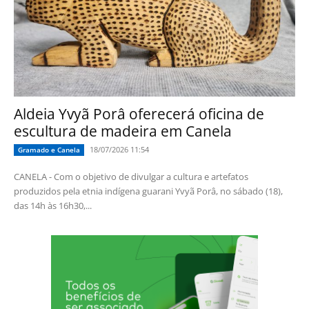
Aldeia Yvyã Porâ oferecerá oficina de
escultura de madeira em Canela
18/07/2026 11:54
Gramado e Canela
CANELA - Com o objetivo de divulgar a cultura e artefatos
produzidos pela etnia indígena guarani Yvyã Porâ, no sábado (18),
das 14h às 16h30,...