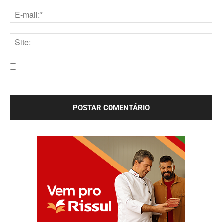
Nome:*
E-
mail:*
Site:
Salve meu nome, e-mail e site neste navegador para a
próxima vez que eu comentar.