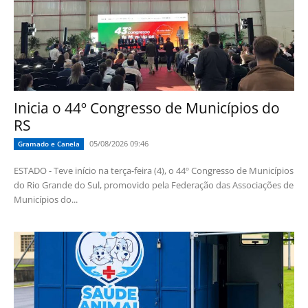
Inicia o 44º Congresso de Municípios do
RS
05/08/2026 09:46
Gramado e Canela
ESTADO - Teve início na terça-feira (4), o 44º Congresso de Municípios
do Rio Grande do Sul, promovido pela Federação das Associações de
Municípios do...