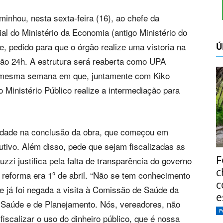
nhou, nesta sexta-feira (16), ao chefe da
al do Ministério da Economia (antigo Ministério do
Ú
e, pedido para que o órgão realize uma vistoria na
tão 24h. A estrutura será reaberta como UPA
na mesma semana em que, juntamente com Kiko
 Ministério Público realize a intermediação para
idade na conclusão da obra, que começou em
tivo. Além disso, pede que sejam fiscalizadas as
F
zi justifica pela falta de transparência do governo
c
e reforma era 1º de abril. “Não se tem conhecimento
c
e já foi negada a visita à Comissão de Saúde da
e
 Saúde e de Planejamento. Nós, vereadores, não
P
fiscalizar o uso do dinheiro público, que é nossa