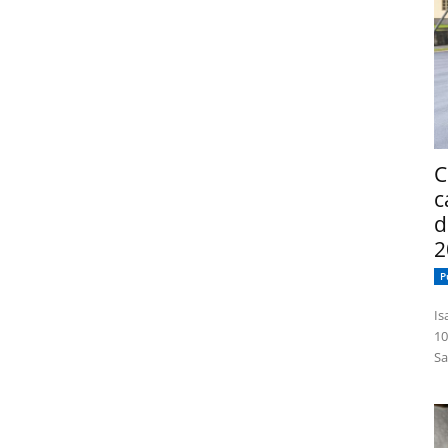
C
c
d
2
P
Isabelle
10
Sa