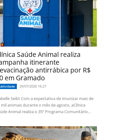
línica Saúde Animal realiza
ampanha itinerante
evacinação antirrábica por R$
0 em Gramado
29/07/2026 16:27
ublicidade
 Seibt Com a expectativa de imunizar mais de
 mil animais durante o mês de agosto, aClínica
úde Animal realiza o 35º Programa Comunitário...