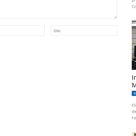
pr
Co
Site:
dor para a próxima vez que eu comentar.
I
M
G
ES
de
Fe