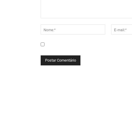
Comentário:
Nome:*
E-
mail:*
Salve meu nome, e-mail e site neste navega