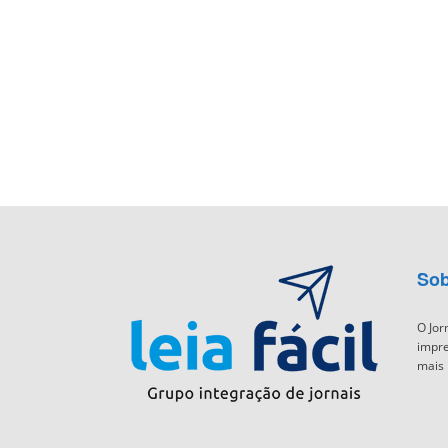
Sob
O Jor
impre
mais 