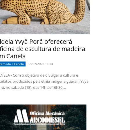
ldeia Yvyã Porâ oferecerá
ficina de escultura de madeira
m Canela
18/07/2026 11:54
ramado e Canela
NELA - Com o objetivo de divulgar a cultura e
tefatos produzidos pela etnia indígena guarani Yvyã
râ, no sábado (18), das 14h às 16h30,...