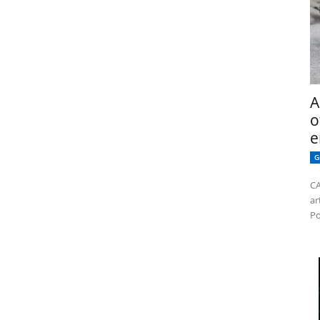
A
o
e
G
CA
ar
Po