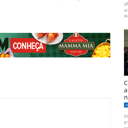
SÃ
ac
Má
C
a
n
G
ES
pr