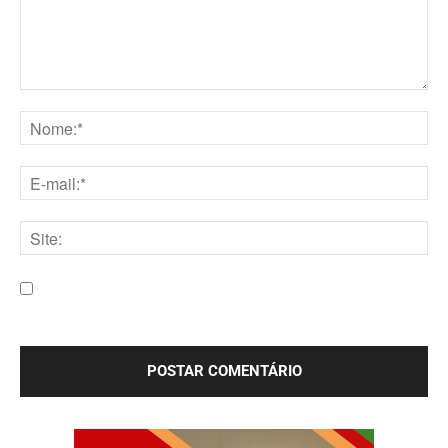
Comentário:
Nome:*
E-
mail:*
Site:
Salve meu nome, e-mail e site neste navegador para a
próxima vez que eu comentar.