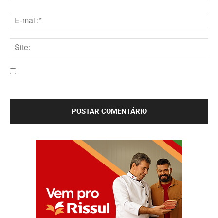
Nome:*
E-
mail:*
Site:
Salve meu nome, e-mail e site neste navegador para a
próxima vez que eu comentar.