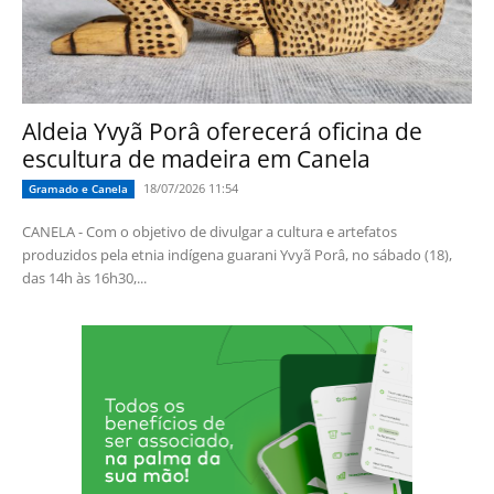
Aldeia Yvyã Porâ oferecerá oficina de
escultura de madeira em Canela
18/07/2026 11:54
Gramado e Canela
CANELA - Com o objetivo de divulgar a cultura e artefatos
produzidos pela etnia indígena guarani Yvyã Porâ, no sábado (18),
das 14h às 16h30,...