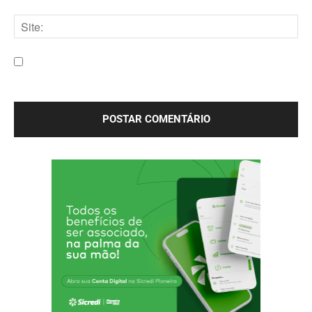
E-
mail:*
Site:
Salve meu nome, e-mail e site neste navegador para a
próxima vez que eu comentar.