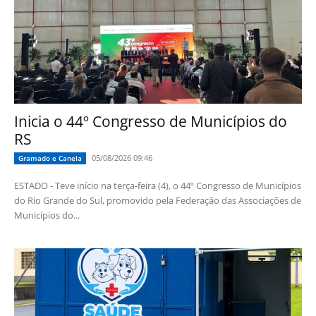
Inicia o 44º Congresso de Municípios do
RS
05/08/2026 09:46
Gramado e Canela
ESTADO - Teve início na terça-feira (4), o 44º Congresso de Municípios
do Rio Grande do Sul, promovido pela Federação das Associações de
Municípios do...