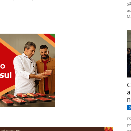
SÃ
ac
Má
C
a
n
G
ES
pr