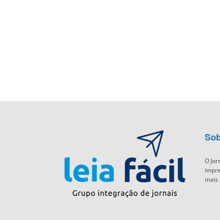
Sob
O Jor
impre
mais 