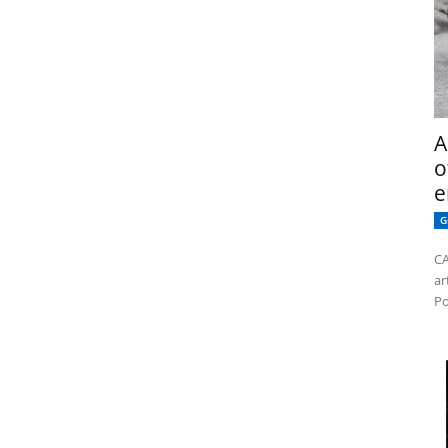
A
o
e
G
CA
ar
Po