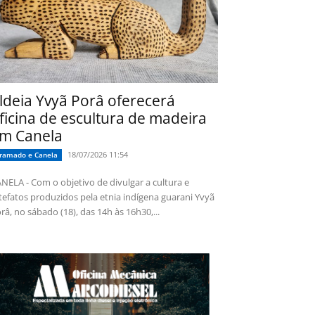
ldeia Yvyã Porâ oferecerá
ficina de escultura de madeira
m Canela
18/07/2026 11:54
ramado e Canela
NELA - Com o objetivo de divulgar a cultura e
tefatos produzidos pela etnia indígena guarani Yvyã
râ, no sábado (18), das 14h às 16h30,...