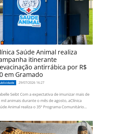
línica Saúde Animal realiza
ampanha itinerante
evacinação antirrábica por R$
0 em Gramado
29/07/2026 16:27
ublicidade
 Seibt Com a expectativa de imunizar mais de
 mil animais durante o mês de agosto, aClínica
úde Animal realiza o 35º Programa Comunitário...