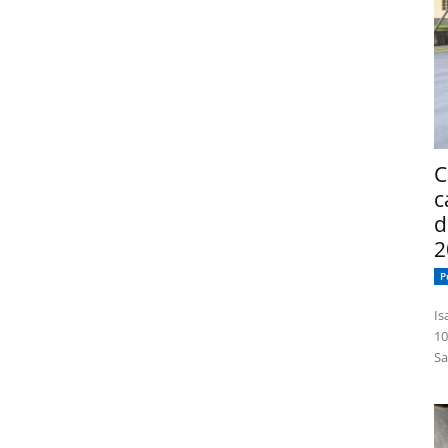
dor para a próxima vez que eu comentar.
C
c
d
2
P
Isabelle
10
Sa