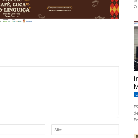
pr
Co
I
M
G
ES
de
Fe
Site: