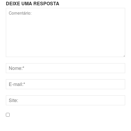
DEIXE UMA RESPOSTA
Comentário:
Nome:*
E-
mail:*
Site:
Salve meu nome, e-mail e site neste navegador para a
próxima vez que eu comentar.