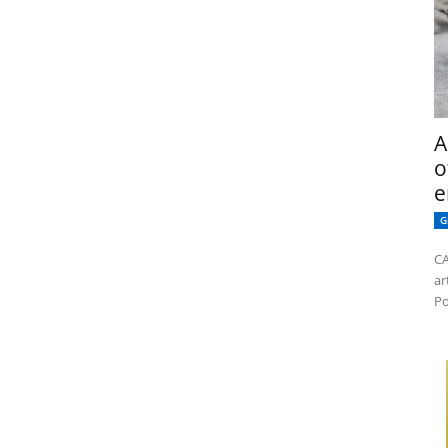
A
o
e
G
CA
ar
Po