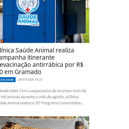
línica Saúde Animal realiza
ampanha itinerante
evacinação antirrábica por R$
0 em Gramado
29/07/2026 16:27
ublicidade
 Seibt Com a expectativa de imunizar mais de
 mil animais durante o mês de agosto, aClínica
úde Animal realiza o 35º Programa Comunitário...