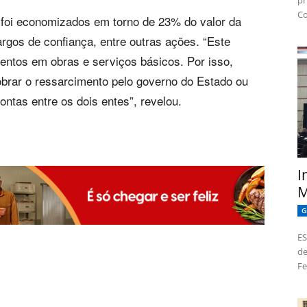
pr
Co
, foi economizados em torno de 23% do valor da
rgos de confiança, entre outras ações. “Este
mentos em obras e serviços básicos. Por isso,
obrar o ressarcimento pelo governo do Estado ou
ontas entre os dois entes”, revelou.
I
M
G
ES
de
Fe