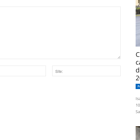
C
c
d
2
Site:
P
dor para a próxima vez que eu comentar.
Isabelle
10
Sa