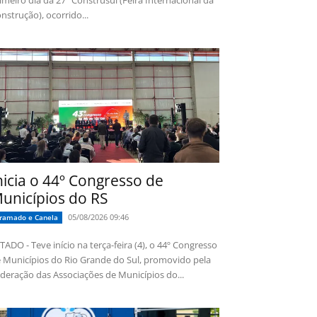
imeiro dia da 27ª Construsul (Feira Internacional da
nstrução), ocorrido...
nicia o 44º Congresso de
unicípios do RS
05/08/2026 09:46
ramado e Canela
TADO - Teve início na terça-feira (4), o 44º Congresso
 Municípios do Rio Grande do Sul, promovido pela
deração das Associações de Municípios do...