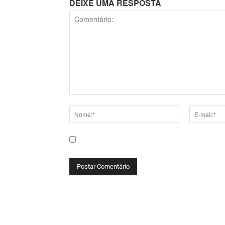
DEIXE UMA RESPOSTA
Comentário:
Nome:*
E-
mail:*
Salve meu nome, e-mail e site neste navega