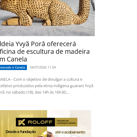
ldeia Yvyã Porâ oferecerá
ficina de escultura de madeira
m Canela
18/07/2026 11:54
ramado e Canela
NELA - Com o objetivo de divulgar a cultura e
tefatos produzidos pela etnia indígena guarani Yvyã
râ, no sábado (18), das 14h às 16h30,...