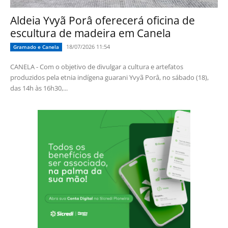
Aldeia Yvyã Porâ oferecerá oficina de
escultura de madeira em Canela
18/07/2026 11:54
Gramado e Canela
CANELA - Com o objetivo de divulgar a cultura e artefatos
produzidos pela etnia indígena guarani Yvyã Porâ, no sábado (18),
das 14h às 16h30,...