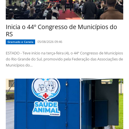
Inicia o 44º Congresso de Municípios do
RS
05/08/2026 09:46
Gramado e Canela
ESTADO - Teve início na terça-feira (4), o 44º Congresso de Municípios
do Rio Grande do Sul, promovido pela Federação das Associações de
Municípios do...