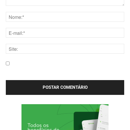
Comentário:
Nome:*
E-
mail:*
Site:
Salve meu nome, e-mail e site neste navegador para a
próxima vez que eu comentar.