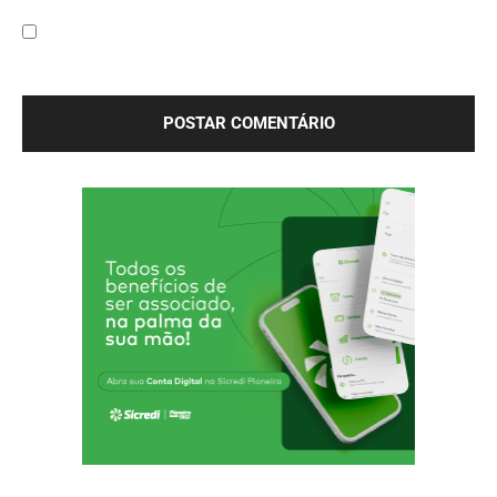
Site:
Salve meu nome, e-mail e site neste navegador para a
próxima vez que eu comentar.