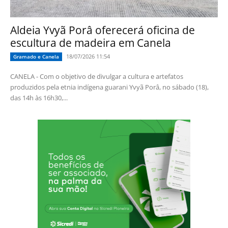
Aldeia Yvyã Porâ oferecerá oficina de
escultura de madeira em Canela
18/07/2026 11:54
Gramado e Canela
CANELA - Com o objetivo de divulgar a cultura e artefatos
produzidos pela etnia indígena guarani Yvyã Porâ, no sábado (18),
das 14h às 16h30,...