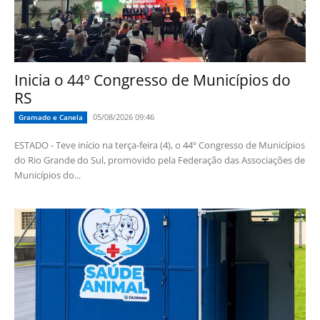
Inicia o 44º Congresso de Municípios do
RS
05/08/2026 09:46
Gramado e Canela
ESTADO - Teve início na terça-feira (4), o 44º Congresso de Municípios
do Rio Grande do Sul, promovido pela Federação das Associações de
Municípios do...