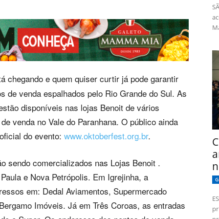
SÃ
ac
Má
tá chegando e quem quiser curtir já pode garantir
os de venda espalhados pelo Rio Grande do Sul. As
stão disponíveis nas lojas Benoit de vários
 de venda no Vale do Paranhana. O público ainda
oficial do evento:
www.oktoberfest.org.br
.
C
a
o sendo comercializados nas Lojas Benoit .
n
aula e Nova Petrópolis. Em Igrejinha, a
G
gressos em: Dedal Aviamentos, Supermercado
ES
 Bergamo Imóveis. Já em Três Coroas, as entradas
pr