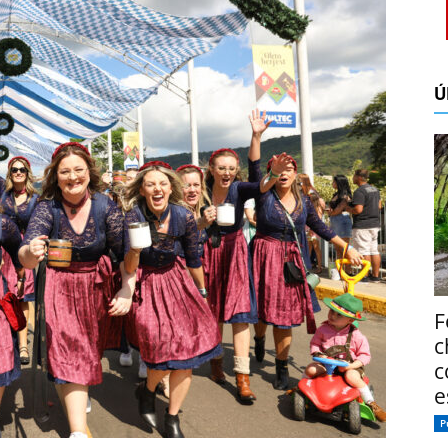
Ú
F
c
c
e
P