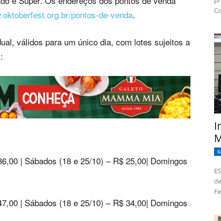
ado e Super. Os endereços dos pontos de venda
pr
Co
oktoberfest.org.br/pontos-de-venda
.
al, válidos para um único dia, com lotes sujeitos a
:
I
M
G
6,00 | Sábados (18 e 25/10) – R$ 25,00| Domingos
ES
de
Fe
7,00 | Sábados (18 e 25/10) – R$ 34,00| Domingos