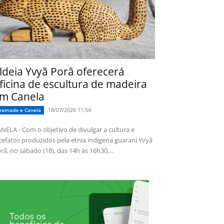
ldeia Yvyã Porâ oferecerá
ficina de escultura de madeira
m Canela
18/07/2026 11:54
ramado e Canela
NELA - Com o objetivo de divulgar a cultura e
tefatos produzidos pela etnia indígena guarani Yvyã
râ, no sábado (18), das 14h às 16h30,...