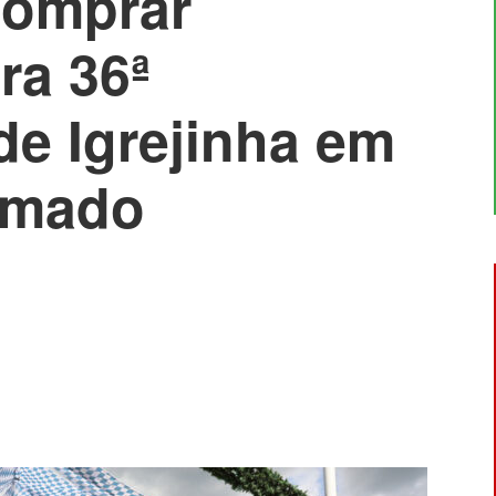
comprar
ra 36ª
de Igrejinha em
amado