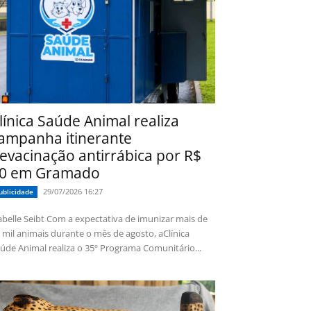
línica Saúde Animal realiza
ampanha itinerante
evacinação antirrábica por R$
0 em Gramado
29/07/2026 16:27
ublicidade
 Seibt Com a expectativa de imunizar mais de
 mil animais durante o mês de agosto, aClínica
úde Animal realiza o 35º Programa Comunitário...