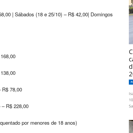
8,00 | Sábados (18 e 25/10) – R$ 42,00| Domingos
C
 168,00
c
d
 138,00
2
P
– R$ 78,00
Isabelle
10
e – R$ 228,00
Sa
equentado por menores de 18 anos)