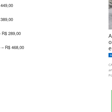
 449,00
 389,00
– R$ 289,00
A
o
e – R$ 468,00
e
G
CA
ar
Po