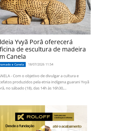
ldeia Yvyã Porâ oferecerá
ficina de escultura de madeira
m Canela
18/07/2026 11:54
ramado e Canela
NELA - Com o objetivo de divulgar a cultura e
tefatos produzidos pela etnia indígena guarani Yvyã
râ, no sábado (18), das 14h às 16h30,...