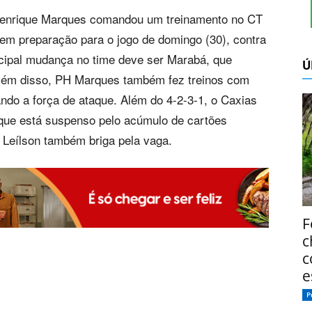
o Henrique Marques comandou um treinamento no CT
em preparação para o jogo de domingo (30), contra
ncipal mudança no time deve ser Marabá, que
Ú
 Além disso, PH Marques também fez treinos com
ndo a força de ataque. Além do 4-2-3-1, o Caxias
, que está suspenso pelo acúmulo de cartões
 Leílson também briga pela vaga.
F
c
c
e
P