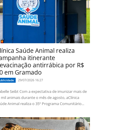
línica Saúde Animal realiza
ampanha itinerante
evacinação antirrábica por R$
0 em Gramado
29/07/2026 16:27
ublicidade
 Seibt Com a expectativa de imunizar mais de
 mil animais durante o mês de agosto, aClínica
úde Animal realiza o 35º Programa Comunitário...