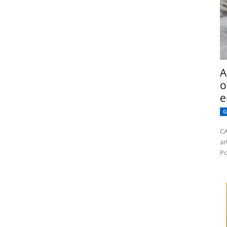
A
o
e
G
CA
ar
Po