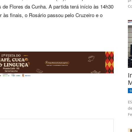
pr
de Flores da Cunha. A partida terá início às 14h30
Co
r às finais, o Rosário passou pelo Cruzeiro e o
I
M
G
ES
de
Fe