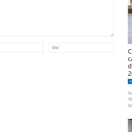
C
Site:
c
d
dor para a próxima vez que eu comentar.
2
P
Isabelle
10
Sa