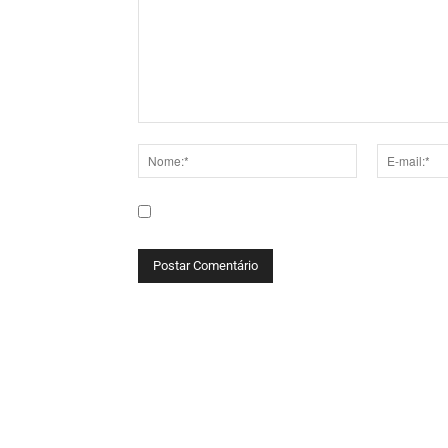
Comentário:
Nome:*
E-
mail:*
Salve meu nome, e-mail e site neste navega