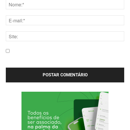
Nome:*
E-
mail:*
Site:
Salve meu nome, e-mail e site neste navegador para a
próxima vez que eu comentar.