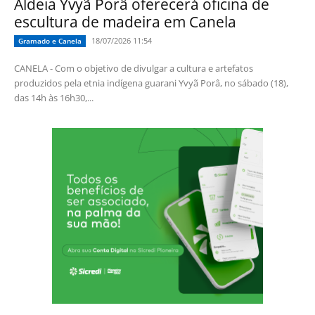
Aldeia Yvyã Porâ oferecerá oficina de
escultura de madeira em Canela
18/07/2026 11:54
Gramado e Canela
CANELA - Com o objetivo de divulgar a cultura e artefatos
produzidos pela etnia indígena guarani Yvyã Porâ, no sábado (18),
das 14h às 16h30,...