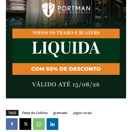
TAGS
Festa da Colônia
gramado
jogos rurais