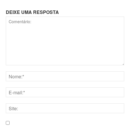
DEIXE UMA RESPOSTA
Comentário:
Nome:*
E-
mail:*
Site:
Salve meu nome, e-mail e site neste navegador para a