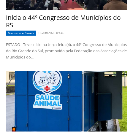
Inicia o 44º Congresso de Municípios do
RS
05/08/2026 09:46
Gramado e Canela
ESTADO - Teve início na terça-feira (4), o 44º Congresso de Municípios
do Rio Grande do Sul, promovido pela Federação das Associações de
Municípios do...