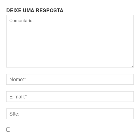
DEIXE UMA RESPOSTA
Comentário:
Nome:*
E-
mail:*
Site:
Salve meu nome, e-mail e site neste navegador para a