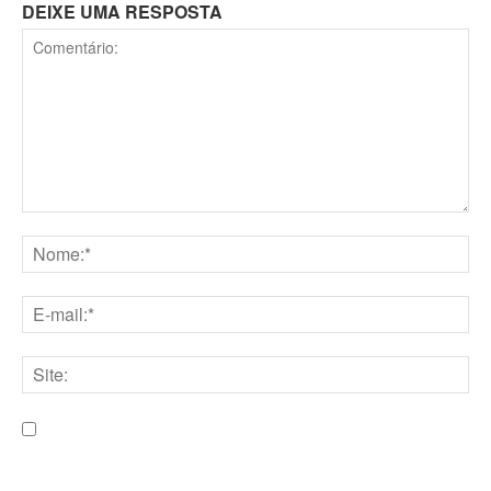
DEIXE UMA RESPOSTA
Comentário:
Nome:*
E-
mail:*
Site:
Salve meu nome, e-mail e site neste navegador para a
próxima vez que eu comentar.