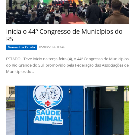
Inicia o 44º Congresso de Municípios do
RS
05/08/2026 09:46
Gramado e Canela
ESTADO - Teve início na terça-feira (4), o 44º Congresso de Municípios
do Rio Grande do Sul, promovido pela Federação das Associações de
Municípios do...